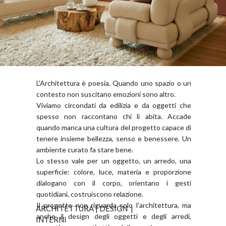
L'Architettura è poesia. Quando uno spazio o un
contesto non suscitano emozioni sono altro.
Viviamo circondati da edilizia e da oggetti che
spesso non raccontano chi li abita. Accade
quando manca una cultura del progetto capace di
tenere insieme bellezza, senso e benessere. Un
ambiente curato fa stare bene.
Lo stesso vale per un oggetto, un arredo, una
superficie: colore, luce, materia e proporzione
dialogano con il corpo, orientano i gesti
quotidiani, costruiscono relazione.
Il progetto non riguarda solo l’architettura, ma
ARCHITETTURA | DESIGN |
anche il design degli oggetti e degli arredi,
INTERNI