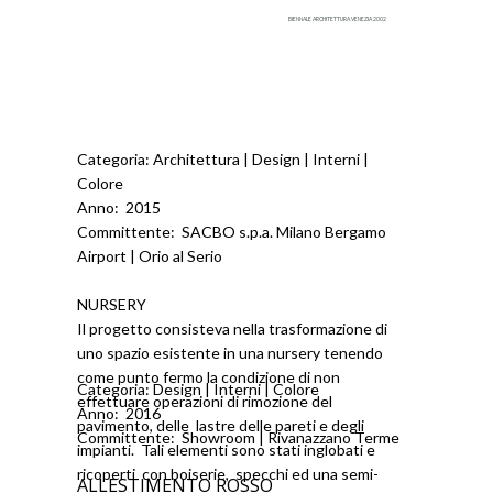
BIENNALE ARCHITETTURA VENEZIA 2002
Categoria: Architettura | Design | Interni |
Colore
Anno: 2015
Committente: SACBO s.p.a. Milano Bergamo
Airport | Orio al Serio
NURSERY
Il progetto consisteva nella trasformazione di
uno spazio esistente in una nursery tenendo
come punto fermo la condizione di non
Categoria: Design | Interni | Colore
effettuare operazioni di rimozione del
Anno: 2016
pavimento, delle lastre delle pareti e degli
Committente: Showroom | Rivanazzano Terme
impianti. Tali elementi sono stati inglobati e
ricoperti con boiserie, specchi ed una semi-
ALLESTIMENTO ROSSO